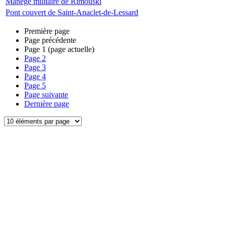
Manège militaire de Rimouski
Pont couvert de Saint-Anaclet-de-Lessard
Première page
Page précédente
Page
1
(page actuelle)
Page
2
Page
3
Page
4
Page
5
Page suivante
Dernière page