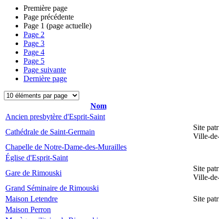
Première page
Page précédente
Page
1
(page actuelle)
Page
2
Page
3
Page
4
Page
5
Page suivante
Dernière page
Nom
Ancien presbytère d'Esprit-Saint
Site pat
Cathédrale de Saint-Germain
Ville-d
Chapelle de Notre-Dame-des-Murailles
Église d'Esprit-Saint
Site pat
Gare de Rimouski
Ville-d
Grand Séminaire de Rimouski
Maison Letendre
Site pa
Maison Perron