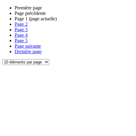
Première page
Page précédente
Page
1
(page actuelle)
Page
2
Page
3
Page
4
Page
5
Page suivante
Dernière page