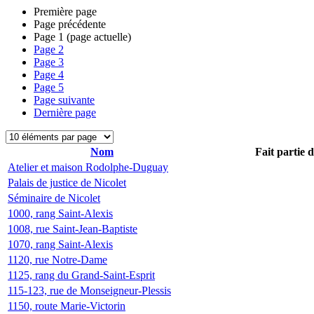
Première page
Page précédente
Page
1
(page actuelle)
Page
2
Page
3
Page
4
Page
5
Page suivante
Dernière page
Nom
Fait partie 
Atelier et maison Rodolphe-Duguay
Palais de justice de Nicolet
Séminaire de Nicolet
1000, rang Saint-Alexis
1008, rue Saint-Jean-Baptiste
1070, rang Saint-Alexis
1120, rue Notre-Dame
1125, rang du Grand-Saint-Esprit
115-123, rue de Monseigneur-Plessis
1150, route Marie-Victorin