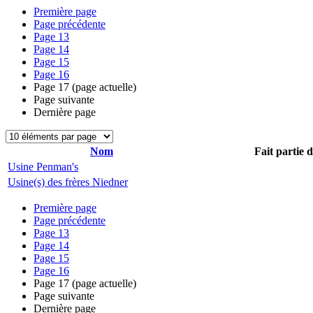
Première page
Page précédente
Page
13
Page
14
Page
15
Page
16
Page
17
(page actuelle)
Page suivante
Dernière page
Nom
Fait partie 
Usine Penman's
Usine(s) des frères Niedner
Première page
Page précédente
Page
13
Page
14
Page
15
Page
16
Page
17
(page actuelle)
Page suivante
Dernière page