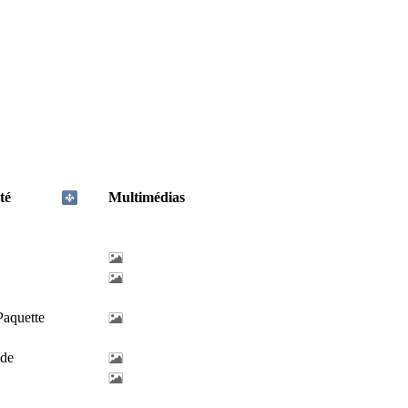
té
Multimédias
Paquette
lde