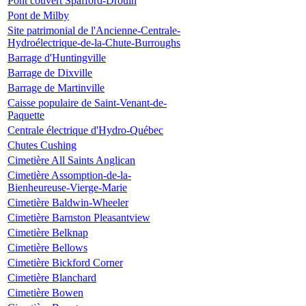
Pont couvert Spafford-Drouin
Pont de Milby
Site patrimonial de l'Ancienne-Centrale-
Hydroélectrique-de-la-Chute-Burroughs
Barrage d'Huntingville
Barrage de Dixville
Barrage de Martinville
Caisse populaire de Saint-Venant-de-
Paquette
Centrale électrique d'Hydro-Québec
Chutes Cushing
Cimetière All Saints Anglican
Cimetière Assomption-de-la-
Bienheureuse-Vierge-Marie
Cimetière Baldwin-Wheeler
Cimetière Barnston Pleasantview
Cimetière Belknap
Cimetière Bellows
Cimetière Bickford Corner
Cimetière Blanchard
Cimetière Bowen