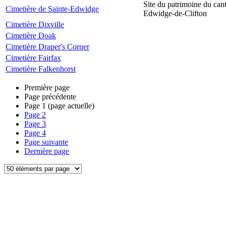
Site du patrimoine du can
Cimetière de Sainte-Edwidge
Edwidge-de-Clifton
Cimetière Dixville
Cimetière Doak
Cimetière Draper's Corner
Cimetière Fairfax
Cimetière Falkenhorst
Première page
Page précédente
Page
1
(page actuelle)
Page
2
Page
3
Page
4
Page suivante
Dernière page