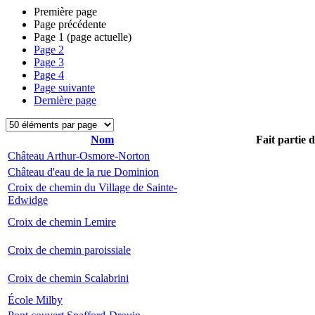
Première page
Page précédente
Page
1
(page actuelle)
Page
2
Page
3
Page
4
Page suivante
Dernière page
Nom
Fait partie 
Château Arthur-Osmore-Norton
Château d'eau de la rue Dominion
Croix de chemin du Village de Sainte-
Edwidge
Croix de chemin Lemire
Croix de chemin paroissiale
Croix de chemin Scalabrini
École Milby