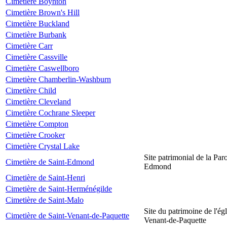
Cimetière Boynton
Cimetière Brown's Hill
Cimetière Buckland
Cimetière Burbank
Cimetière Carr
Cimetière Cassville
Cimetière Caswellboro
Cimetière Chamberlin-Washburn
Cimetière Child
Cimetière Cleveland
Cimetière Cochrane Sleeper
Cimetière Compton
Cimetière Crooker
Cimetière Crystal Lake
Site patrimonial de la Par
Cimetière de Saint-Edmond
Edmond
Cimetière de Saint-Henri
Cimetière de Saint-Herménégilde
Cimetière de Saint-Malo
Site du patrimoine de l'égl
Cimetière de Saint-Venant-de-Paquette
Venant-de-Paquette