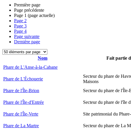
Première page
Page précédente
Page
1
(page actuelle)
Page
2
Page
3
Page
4
Page suivante
Dernière page
Nom
Fait partie 
Phare de L'Anse-à-la-Cabane
Secteur du phare de Havr
Phare de L'Échouerie
Maisons
Phare de l'Île-Brion
Secteur du phare de l'Île-
Phare de l'Île-d'Entrée
Secteur du phare de l'île 
Phare de l'Île-Verte
Site patrimonial du Phare-
Phare de La Martre
Secteur du phare de La M