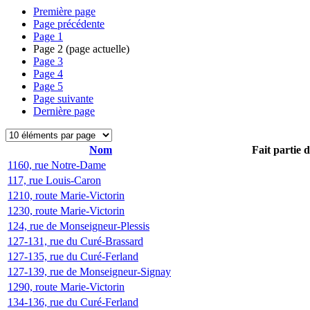
Première page
Page précédente
Page
1
Page
2
(page actuelle)
Page
3
Page
4
Page
5
Page suivante
Dernière page
Nom
Fait partie 
1160, rue Notre-Dame
117, rue Louis-Caron
1210, route Marie-Victorin
1230, route Marie-Victorin
124, rue de Monseigneur-Plessis
127-131, rue du Curé-Brassard
127-135, rue du Curé-Ferland
127-139, rue de Monseigneur-Signay
1290, route Marie-Victorin
134-136, rue du Curé-Ferland