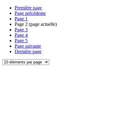
Première page
Page précédente
Page
1
Page
2
(page actuelle)
Page
3
Page
4
Page
5
Page suivante
Dernière page