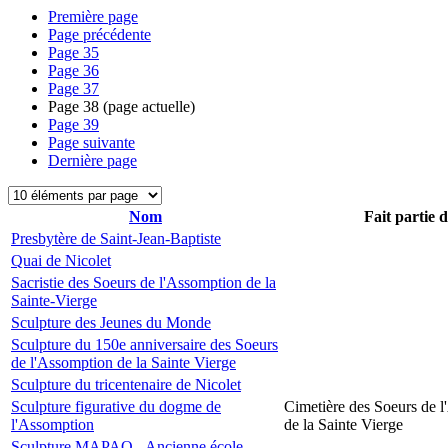
Première page
Page précédente
Page
35
Page
36
Page
37
Page
38
(page actuelle)
Page
39
Page suivante
Dernière page
Nom
Fait partie 
Presbytère de Saint-Jean-Baptiste
Quai de Nicolet
Sacristie des Soeurs de l'Assomption de la
Sainte-Vierge
Sculpture des Jeunes du Monde
Sculpture du 150e anniversaire des Soeurs
de l'Assomption de la Sainte Vierge
Sculpture du tricentenaire de Nicolet
Sculpture figurative du dogme de
Cimetière des Soeurs de 
l'Assomption
de la Sainte Vierge
Sculpture MAPAQ - Ancienne école