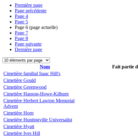
Première page
Page précédente
Page
4
Page
5
Page
6
(page actuelle)
Page
7
Page
8
Page suivante
Dernière page
Nom
Fait partie 
Cimetière familial Isaac Hill's
Cimetière Gould
Cimetière Greenwood
Cimetière Hanson-Howe-Kilburn
Cimetière Herbert Lawton Memorial
Advent
Cimetière Horn
Cimetière Huntingville Universalist
Cimetière Hyatt
Cimetière Ives Hill