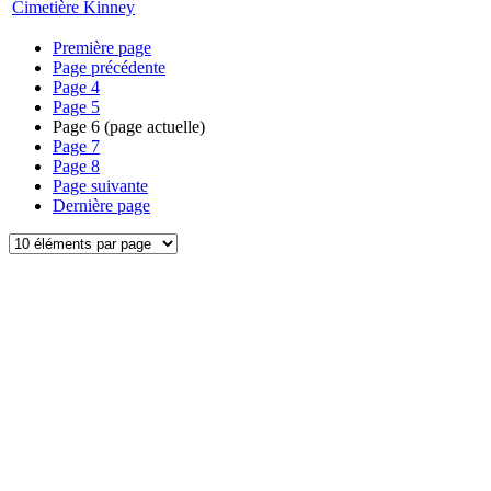
Cimetière Kinney
Première page
Page précédente
Page
4
Page
5
Page
6
(page actuelle)
Page
7
Page
8
Page suivante
Dernière page