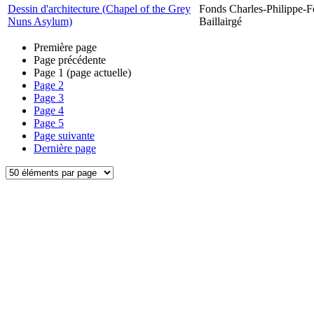
Dessin d'architecture (Chapel of the Grey
Fonds Charles-Philippe-F
Nuns Asylum)
Baillairgé
Première page
Page précédente
Page
1
(page actuelle)
Page
2
Page
3
Page
4
Page
5
Page suivante
Dernière page