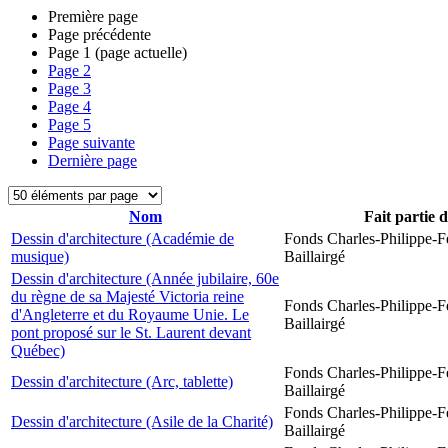
Première page
Page précédente
Page
1
(page actuelle)
Page
2
Page
3
Page
4
Page
5
Page suivante
Dernière page
Nom
Fait partie 
Dessin d'architecture (Académie de
Fonds Charles-Philippe-F
musique)
Baillairgé
Dessin d'architecture (Année jubilaire, 60e
du règne de sa Majesté Victoria reine
Fonds Charles-Philippe-F
d'Angleterre et du Royaume Unie. Le
Baillairgé
pont proposé sur le St. Laurent devant
Québec)
Fonds Charles-Philippe-F
Dessin d'architecture (Arc, tablette)
Baillairgé
Fonds Charles-Philippe-F
Dessin d'architecture (Asile de la Charité)
Baillairgé