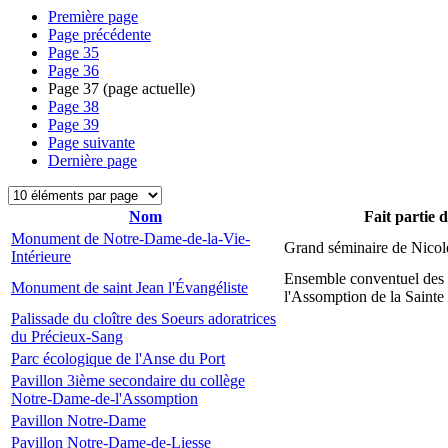
Première page
Page précédente
Page
35
Page
36
Page
37
(page actuelle)
Page
38
Page
39
Page suivante
Dernière page
Nom
Fait partie 
Monument de Notre-Dame-de-la-Vie-
Grand séminaire de Nicol
Intérieure
Ensemble conventuel des
Monument de saint Jean l'Évangéliste
l'Assomption de la Sainte
Palissade du cloître des Soeurs adoratrices
du Précieux-Sang
Parc écologique de l'Anse du Port
Pavillon 3ième secondaire du collège
Notre-Dame-de-l'Assomption
Pavillon Notre-Dame
Pavillon Notre-Dame-de-Liesse