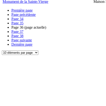
Monument de la Sainte-Vierge
Maison 
Première page
Page précédente
Page
34
Page
35
Page
36
(page actuelle)
Page
37
Page
38
Page suivante
Dernière page