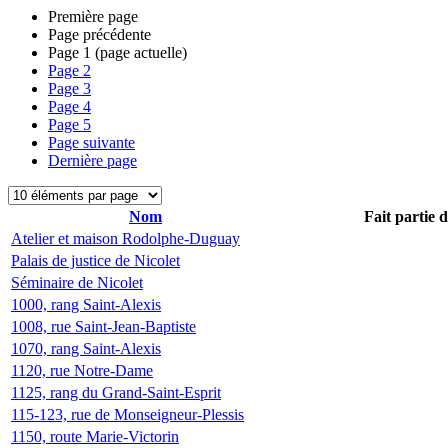
Première page
Page précédente
Page
1
(page actuelle)
Page
2
Page
3
Page
4
Page
5
Page suivante
Dernière page
Nom
Fait partie 
Atelier et maison Rodolphe-Duguay
Palais de justice de Nicolet
Séminaire de Nicolet
1000, rang Saint-Alexis
1008, rue Saint-Jean-Baptiste
1070, rang Saint-Alexis
1120, rue Notre-Dame
1125, rang du Grand-Saint-Esprit
115-123, rue de Monseigneur-Plessis
1150, route Marie-Victorin