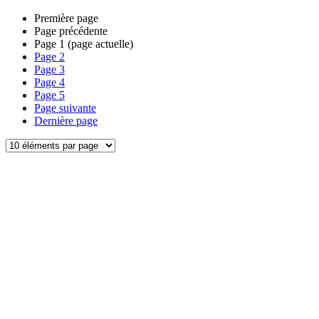
Première page
Page précédente
Page
1
(page actuelle)
Page
2
Page
3
Page
4
Page
5
Page suivante
Dernière page