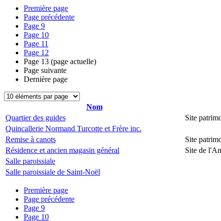
Première page
Page précédente
Page
9
Page
10
Page
11
Page
12
Page
13
(page actuelle)
Page suivante
Dernière page
Nom
Quartier des guides
Site patri
Quincallerie Normand Turcotte et Frère inc.
Remise à canots
Site patri
Résidence et ancien magasin général
Site de l'
Salle paroissiale
Salle paroissiale de Saint-Noël
Première page
Page précédente
Page
9
Page
10