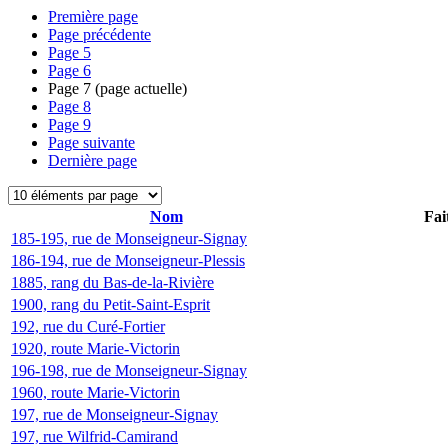
Première page
Page précédente
Page
5
Page
6
Page
7
(page actuelle)
Page
8
Page
9
Page suivante
Dernière page
Nom
Fai
185-195, rue de Monseigneur-Signay
186-194, rue de Monseigneur-Plessis
1885, rang du Bas-de-la-Rivière
1900, rang du Petit-Saint-Esprit
192, rue du Curé-Fortier
1920, route Marie-Victorin
196-198, rue de Monseigneur-Signay
1960, route Marie-Victorin
197, rue de Monseigneur-Signay
197, rue Wilfrid-Camirand