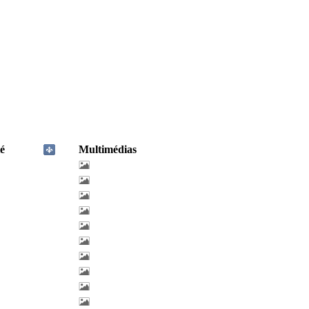
é
Multimédias