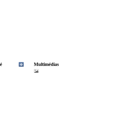
é
Multimédias