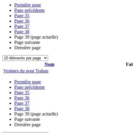
Première page
Page précédente
Page
35
Page
36
Page
37
Page
38
Page
39
(page actuelle)
Page suivante
Dernière page
Nom
Fai
Vestiges du pont Trahan
Première page
Page précédente
Page
35
Page
36
Page
37
Page
38
Page
39
(page actuelle)
Page suivante
Dernière page