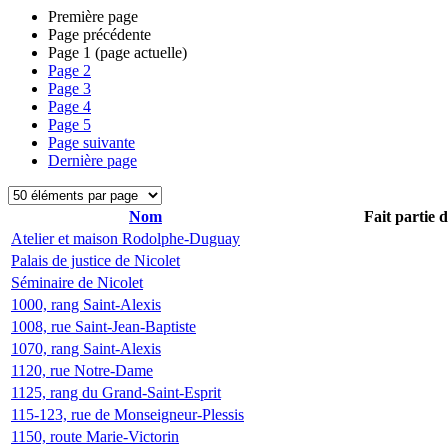
Première page
Page précédente
Page
1
(page actuelle)
Page
2
Page
3
Page
4
Page
5
Page suivante
Dernière page
Nom
Fait partie 
Atelier et maison Rodolphe-Duguay
Palais de justice de Nicolet
Séminaire de Nicolet
1000, rang Saint-Alexis
1008, rue Saint-Jean-Baptiste
1070, rang Saint-Alexis
1120, rue Notre-Dame
1125, rang du Grand-Saint-Esprit
115-123, rue de Monseigneur-Plessis
1150, route Marie-Victorin