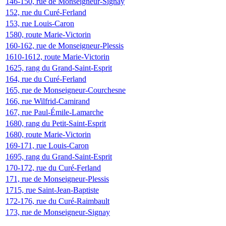
146-150, rue de Monseigneur-Signay
152, rue du Curé-Ferland
153, rue Louis-Caron
1580, route Marie-Victorin
160-162, rue de Monseigneur-Plessis
1610-1612, route Marie-Victorin
1625, rang du Grand-Saint-Esprit
164, rue du Curé-Ferland
165, rue de Monseigneur-Courchesne
166, rue Wilfrid-Camirand
167, rue Paul-Émile-Lamarche
1680, rang du Petit-Saint-Esprit
1680, route Marie-Victorin
169-171, rue Louis-Caron
1695, rang du Grand-Saint-Esprit
170-172, rue du Curé-Ferland
171, rue de Monseigneur-Plessis
1715, rue Saint-Jean-Baptiste
172-176, rue du Curé-Raimbault
173, rue de Monseigneur-Signay