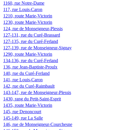
1160, rue Notre-Dame
117, rue Louis-Caron
1210, route Marie-Victorin
1230, route Marie-Victorin
124, rue de Monseigneur-Plessis
127-131, rue du Curé-Brassard
127-135, rue du Curé-Ferland
127-139, rue de Monseigneur-Signay
1290, route Marie-Victorin
134-136, rue du Curé-Ferland
136, rue Jean-Baptiste-Proulx
140, rue du Curé-Ferland
141, rue Louis-Caron
142, rue du Curé-Raimbault
143-147, rue de Monseigneur-Plessis
1430, rang du Petit-Saint-Esprit
1435, route Marie-Victorin
145, rue Denoncourt
145-149, rue La Salle
146, rue de Monseigneur-Courchesne