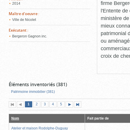
firme Berger
2014
l'Entente de 
Maître d'oeuvre
:
ministère de
Ville de Nicolet
mieux connaît
Exécutant
:
patrimonial d
Bergeron Gagnon inc.
ou aménagés 
commerciaux, 
croix de che
Éléments inventoriés (381)
Patrimoine immobilier (381)
Page
(page
Page
Page
Page
Page
1
Première
2
Page
3
4
5
Page
Dernière
actuelle)
page
précédente
suivante
page
Nom
Fait partie de
Atelier et maison Rodolphe-Duguay