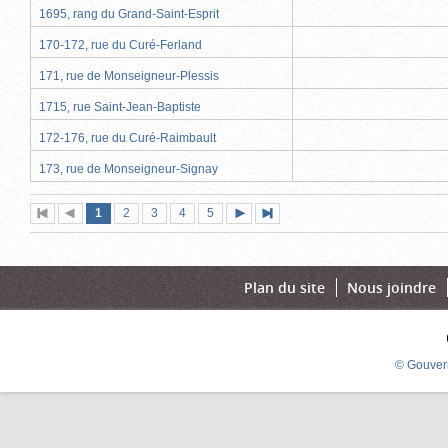
1695, rang du Grand-Saint-Esprit
170-172, rue du Curé-Ferland
171, rue de Monseigneur-Plessis
1715, rue Saint-Jean-Baptiste
172-176, rue du Curé-Raimbault
173, rue de Monseigneur-Signay
Page
(page
Page
Page
Page
Page
1
Première
2
Page
3
4
5
Page
Dernière
actuelle)
page
précédente
suivante
page
Plan du site
Nous joindre
© Gouver