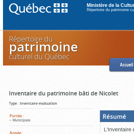
Ministère de la Cult
Répertoire du patrimoine c
Répertoire du
patrimoine
culturel du Québec
Accueil
Inventaire du patrimoine bâti de Nicolet
Type
:
Inventaire-évaluation
Résumé
(Boi
Portée
:
ouve
Municipale
cliq
pou
L'Inventaire 
ferm
Année
: