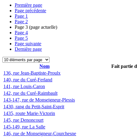
Première page
Page précédente
Page
1
Page
2
Page
3
(page actuelle)
Page
4
Page
5
Page suivante
Dernière page
Nom
Fait partie 
136, rue Jean-Baptiste-Proulx
140, rue du Curé-Ferland
141, rue Louis-Caron
142, rue du Curé-Raimbault
143-147, rue de Monseigneur-Plessis
1430, rang du Petit-Saint-Esprit
1435, route Marie-Victorin
145, rue Denoncourt
145-149, rue La Salle
146, rue de Monseigneur-Courchesne