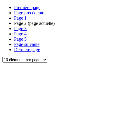
Première page
Page précédente
Page
1
Page
2
(page actuelle)
Page
3
Page
4
Page
5
Page suivante
Dernière page