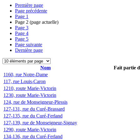
Première page
Page précédente
Page
1
Page
2
(page actuelle)
Page
3
Page
4
Page
5
Page suivante
Dernière page
Nom
Fait partie 
1160, rue Notre-Dame
117, rue Louis-Caron
1210, route Marie-Victorin
1230, route Marie-Victorin
124, rue de Monseigneur-Plessis
127-131, rue du Curé-Brassard
127-135, rue du Curé-Ferland
127-139, rue de Monseigneur-Signay
1290, route Marie-Victorin
134-136, rue du Curé-Ferland