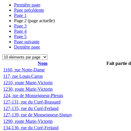
Première page
Page précédente
Page
1
Page
2
(page actuelle)
Page
3
Page
4
Page
5
Page suivante
Dernière page
Nom
Fait partie 
1160, rue Notre-Dame
117, rue Louis-Caron
1210, route Marie-Victorin
1230, route Marie-Victorin
124, rue de Monseigneur-Plessis
127-131, rue du Curé-Brassard
127-135, rue du Curé-Ferland
127-139, rue de Monseigneur-Signay
1290, route Marie-Victorin
134-136, rue du Curé-Ferland