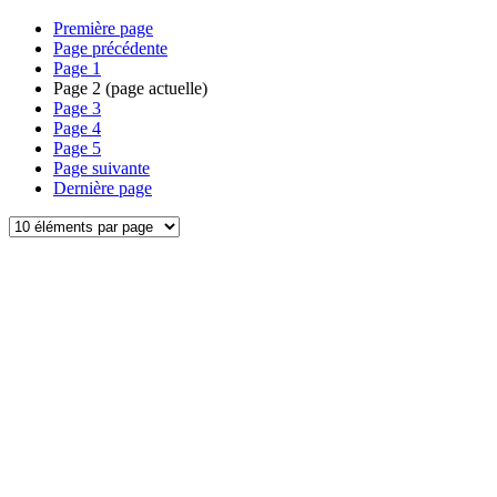
Première page
Page précédente
Page
1
Page
2
(page actuelle)
Page
3
Page
4
Page
5
Page suivante
Dernière page