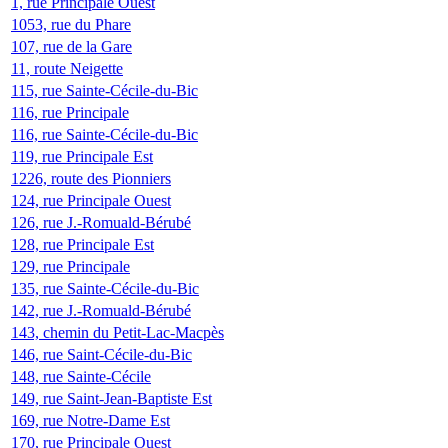
1, rue Principale Ouest
1053, rue du Phare
107, rue de la Gare
11, route Neigette
115, rue Sainte-Cécile-du-Bic
116, rue Principale
116, rue Sainte-Cécile-du-Bic
119, rue Principale Est
1226, route des Pionniers
124, rue Principale Ouest
126, rue J.-Romuald-Bérubé
128, rue Principale Est
129, rue Principale
135, rue Sainte-Cécile-du-Bic
142, rue J.-Romuald-Bérubé
143, chemin du Petit-Lac-Macpès
146, rue Saint-Cécile-du-Bic
148, rue Sainte-Cécile
149, rue Saint-Jean-Baptiste Est
169, rue Notre-Dame Est
170, rue Principale Ouest