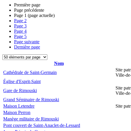
Première page
Page précédente
Page
1
(page actuelle)
Page
2
Page
3
Page
4
Page
5
Page suivante
Dernière page
Nom
Site pat
Cathédrale de Saint-Germain
Ville-d
Église d'Esprit-Saint
Site pat
Gare de Rimouski
Ville-d
Grand Séminaire de Rimouski
Maison Letendre
Site pa
Maison Perron
Manège militaire de Rimouski
Pont couvert de Saint-Anaclet-de-Lessard