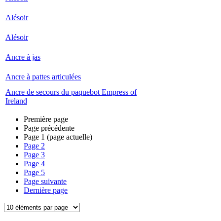
Alésoir
Alésoir
Ancre à jas
Ancre à pattes articulées
Ancre de secours du paquebot Empress of
Ireland
Première page
Page précédente
Page
1
(page actuelle)
Page
2
Page
3
Page
4
Page
5
Page suivante
Dernière page