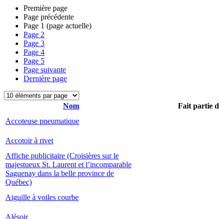
Première page
Page précédente
Page
1
(page actuelle)
Page
2
Page
3
Page
4
Page
5
Page suivante
Dernière page
Nom
Fait partie 
Accoteuse pneumatique
Accotoir à rivet
Affiche publicitaire (Croisières sur le
majestueux St. Laurent et l’incomparable
Saguenay dans la belle province de
Québec)
Aiguille à voiles courbe
Alésoir