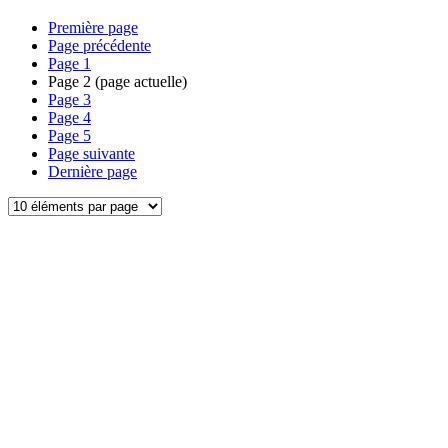
Première page
Page précédente
Page
1
Page
2
(page actuelle)
Page
3
Page
4
Page
5
Page suivante
Dernière page