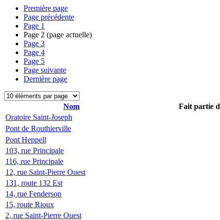
Première page
Page précédente
Page
1
Page
2
(page actuelle)
Page
3
Page
4
Page
5
Page suivante
Dernière page
Nom
Fait partie 
Oratoire Saint-Joseph
Pont de Routhierville
Pont Heppell
103, rue Principale
116, rue Principale
12, rue Saint-Pierre Ouest
131, route 132 Est
14, rue Fenderson
15, route Rioux
2, rue Saint-Pierre Ouest