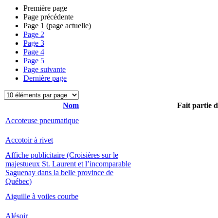
Première page
Page précédente
Page
1
(page actuelle)
Page
2
Page
3
Page
4
Page
5
Page suivante
Dernière page
Nom
Fait partie 
Accoteuse pneumatique
Accotoir à rivet
Affiche publicitaire (Croisières sur le
majestueux St. Laurent et l’incomparable
Saguenay dans la belle province de
Québec)
Aiguille à voiles courbe
Alésoir