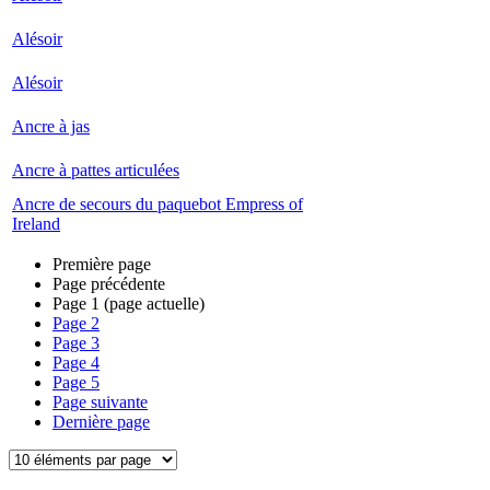
Alésoir
Alésoir
Ancre à jas
Ancre à pattes articulées
Ancre de secours du paquebot Empress of
Ireland
Première page
Page précédente
Page
1
(page actuelle)
Page
2
Page
3
Page
4
Page
5
Page suivante
Dernière page