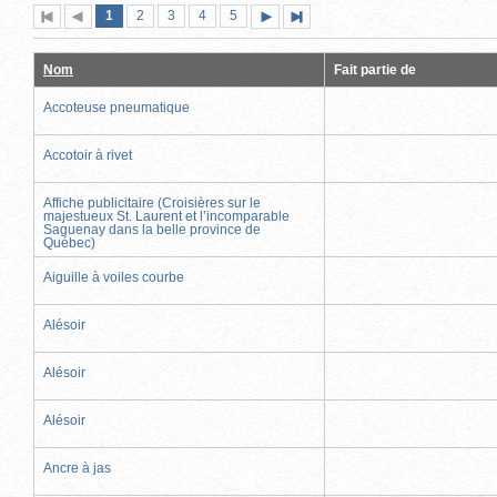
Page
(page
Page
Page
Page
Page
1
Première
2
Page
3
4
5
Page
Dernière
actuelle)
page
précédente
suivante
page
Nom
Fait partie de
Accoteuse pneumatique
Accotoir à rivet
Affiche publicitaire (Croisières sur le
majestueux St. Laurent et l’incomparable
Saguenay dans la belle province de
Québec)
Aiguille à voiles courbe
Alésoir
Alésoir
Alésoir
Ancre à jas