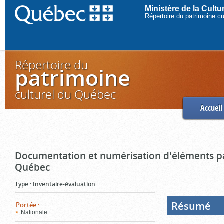
Ministère de la Cult
Répertoire du patrimoine c
Répertoire du
patrimoine
culturel du Québec
Accueil
Documentation et numérisation d'éléments pa
Québec
Type
:
Inventaire-évaluation
Résumé
(Boi
Portée
:
ouve
Nationale
cliq