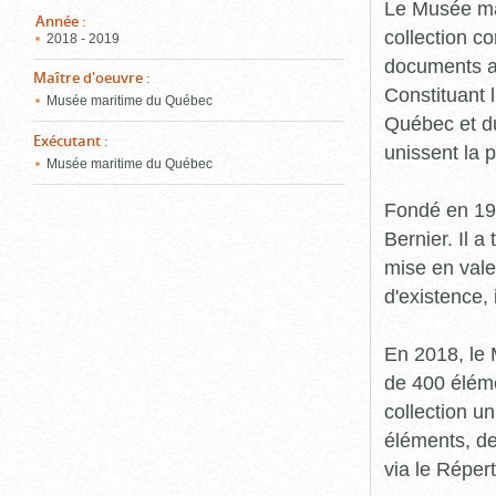
pou
Le Musée ma
ferm
Année
:
collection c
2018 - 2019
documents an
Maître d'oeuvre
:
Constituant 
Musée maritime du Québec
Québec et du
Exécutant
:
unissent la 
Musée maritime du Québec
Fondé en 19
Bernier. Il a
mise en vale
d'existence,
En 2018, le
de 400 éléme
collection u
éléments, de
via le Réper