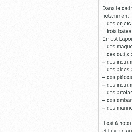
Dans le cadr
notamment :
– des objets
– trois batea
Ernest Lapoi
– des maque
– des outils 
– des instru
– des aides 
– des pièces
– des instru
– des artefa
– des embarc
– des marine
Il est à not
et fluviale 