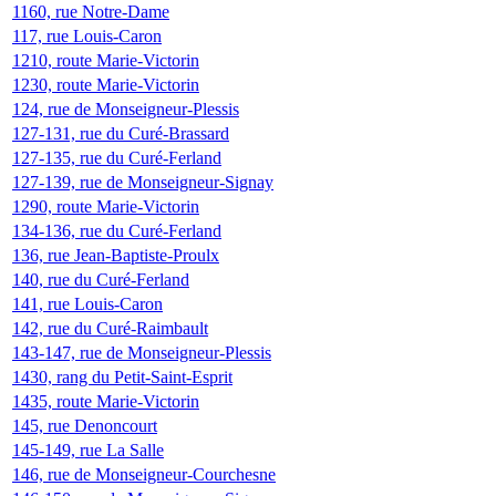
1160, rue Notre-Dame
117, rue Louis-Caron
1210, route Marie-Victorin
1230, route Marie-Victorin
124, rue de Monseigneur-Plessis
127-131, rue du Curé-Brassard
127-135, rue du Curé-Ferland
127-139, rue de Monseigneur-Signay
1290, route Marie-Victorin
134-136, rue du Curé-Ferland
136, rue Jean-Baptiste-Proulx
140, rue du Curé-Ferland
141, rue Louis-Caron
142, rue du Curé-Raimbault
143-147, rue de Monseigneur-Plessis
1430, rang du Petit-Saint-Esprit
1435, route Marie-Victorin
145, rue Denoncourt
145-149, rue La Salle
146, rue de Monseigneur-Courchesne