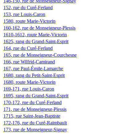
146-150, rue de Monseigneur-Signay
152, rue du Curé-Ferland
153, rue Louis-Caron
1580, route Marie-Victorin
160-162, rue de Monseigneur-Plessis
1610-1612, route Marie-Victorin
1625, rang du Grand-Saint-Esprit
164, rue du Curé-Ferland
165, rue de Monseigneur-Courchesne
166, rue Wilfrid-Camirand
167, rue Paul-Émile-Lamarche
1680, rang du Petit-Saint-Esprit
1680, route Marie-Victorin
169-171, rue Louis-Caron
1695, rang du Grand-Saint-Esprit
170-172, rue du Curé-Ferland
171, rue de Monseigneur-Plessis
1715, rue Saint-Jean-Baptiste
172-176, rue du Curé-Raimbault
173, rue de Monseigneur-Signay