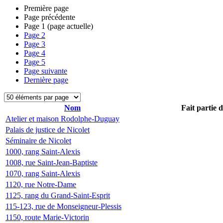
Première page
Page précédente
Page
1
(page actuelle)
Page
2
Page
3
Page
4
Page
5
Page suivante
Dernière page
Nom
Fait partie 
Atelier et maison Rodolphe-Duguay
Palais de justice de Nicolet
Séminaire de Nicolet
1000, rang Saint-Alexis
1008, rue Saint-Jean-Baptiste
1070, rang Saint-Alexis
1120, rue Notre-Dame
1125, rang du Grand-Saint-Esprit
115-123, rue de Monseigneur-Plessis
1150, route Marie-Victorin