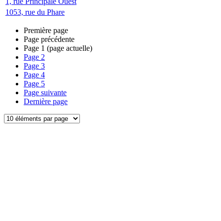
1, rue Principale Ouest
1053, rue du Phare
Première page
Page précédente
Page
1
(page actuelle)
Page
2
Page
3
Page
4
Page
5
Page suivante
Dernière page