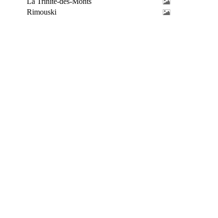
La Trinité-des-Monts
Rimouski