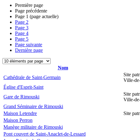
Première page
Page précédente
Page
1
(page actuelle)
Page
2
Page
3
Page
4
Page
5
Page suivante
Dernière page
Nom
Site pat
Cathédrale de Saint-Germain
Ville-d
Église d'Esprit-Saint
Site pat
Gare de Rimouski
Ville-d
Grand Séminaire de Rimouski
Maison Letendre
Site pa
Maison Perron
Manège militaire de Rimouski
Pont couvert de Saint-Anaclet-de-Lessard