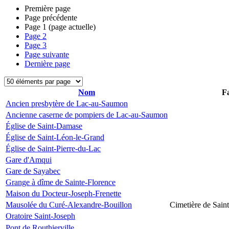
Première page
Page précédente
Page
1
(page actuelle)
Page
2
Page
3
Page suivante
Dernière page
Nom
Fa
Ancien presbytère de Lac-au-Saumon
Ancienne caserne de pompiers de Lac-au-Saumon
Église de Saint-Damase
Église de Saint-Léon-le-Grand
Église de Saint-Pierre-du-Lac
Gare d'Amqui
Gare de Sayabec
Grange à dîme de Sainte-Florence
Maison du Docteur-Joseph-Frenette
Mausolée du Curé-Alexandre-Bouillon
Cimetière de Sain
Oratoire Saint-Joseph
Pont de Routhierville