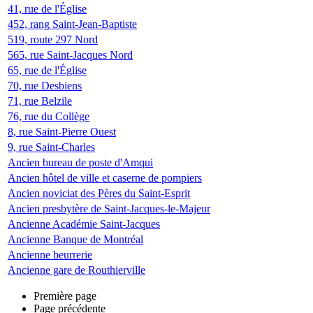
41, rue de l'Église
452, rang Saint-Jean-Baptiste
519, route 297 Nord
565, rue Saint-Jacques Nord
65, rue de l'Église
70, rue Desbiens
71, rue Belzile
76, rue du Collège
8, rue Saint-Pierre Ouest
9, rue Saint-Charles
Ancien bureau de poste d'Amqui
Ancien hôtel de ville et caserne de pompiers
Ancien noviciat des Pères du Saint-Esprit
Ancien presbytère de Saint-Jacques-le-Majeur
Ancienne Académie Saint-Jacques
Ancienne Banque de Montréal
Ancienne beurrerie
Ancienne gare de Routhierville
Première page
Page précédente