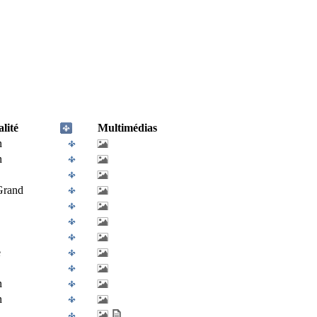
lité
Multimédias
n
n
Grand
e
n
n