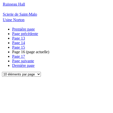
Ruisseau Hall
Scierie de Saint-Malo
Usine Norton
Première page
Page précédente
Page
13
Page
14
Page
15
Page
16
(page actuelle)
Page
17
Page suivante
Dernière page