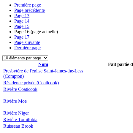
Première page
Page précédente
Page
13
Page
14
Page
15
Page
16
(page actuelle)
Page
17
Page suivante
Dernière page
Nom
Fait partie 
Presbytère de l'église Saint-James-the-Less
(Compton)
Résidence privée (Coaticook)
Rivière Coaticook
Rivière Moe
Rivière Niger
Rivière Tomifobia
Ruisseau Brook