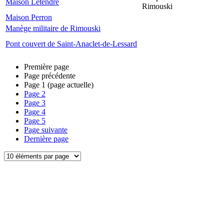
Maison Letendre
Rimouski
Maison Perron
Manège militaire de Rimouski
Pont couvert de Saint-Anaclet-de-Lessard
Première page
Page précédente
Page
1
(page actuelle)
Page
2
Page
3
Page
4
Page
5
Page suivante
Dernière page