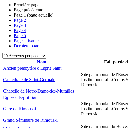
Première page
Page précédente
Page
1
(page actuelle)
Page
2
Page
3
Page
4
Page
5
Page suivante
Dernière page
Nom
Fait partie 
Ancien presbytère d'Esprit-Saint
Site patrimonial de l'Ens
Cathédrale de Saint-Germain
Institutionnel-du-Centre-V
Rimouski
Chapelle de Notre-Dame-des-Murailles
Église d'Esprit-Saint
Site patrimonial de l'Ens
Gare de Rimouski
Institutionnel-du-Centre-V
Rimouski
Grand Séminaire de Rimouski
Site patrimonial du Berce