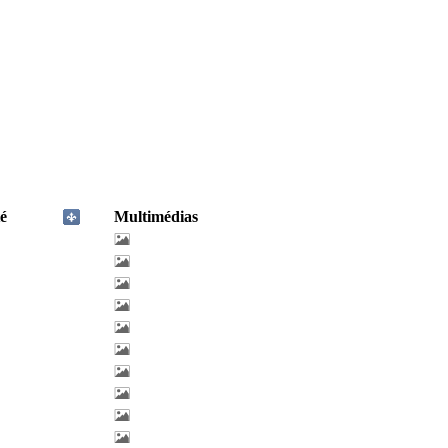
é
Multimédias