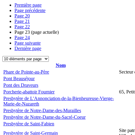
Première page
Page précédente
Page
20
Page
21
Page
22
Page
23
(page actuelle)
Page
24
Page suivante
Dernière page
Nom
Phare de Pointe-au-Père
Secteur 
Pont Beauséjour
Pont des Draveurs
Porcherie-abattoir Fournier
65, Peti
Presbytère de L'Annonciation-de-la-Bienheureuse-Vierge-
Marie-de-Nazareth
Presbytère de Notre-Dame-des-Murailles
Presbytère de Notre-Dame-du-Sacré-Coeur
Presbytère de Saint-Fabien
Site pat
Presbytère de Saint-Germain