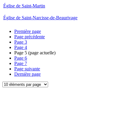
Église de Saint-Martin
Église de Saint-Narcisse-de-Beaurivage
Première page
Page précédente
Page
3
Page
4
Page
5
(page actuelle)
Page
6
Page
7
Page suivante
Dernière page