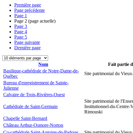
Première page
Page précédente
Page
1
Page
2
(page actuelle)
Page
3
Page
4
Page
5
Page suivante
Dernière page
Nom
Fait partie 
Basilique-cathédrale de Notre-Dame-de-
Site patrimonial du Vieu
Québec
Bureau d'enregistrement de Sainte-
Julienne
Calvaire de Trois-Rivières-Ouest
Site patrimonial de l'Ens
Cathédrale de Saint-Germain
Institutionnel-du-Centre-V
Rimouski
Chapelle Saint-Bernard
Château Arthur-Osmore-Norton
Co-cathédrale Saint-Antoine-de-Padoue
Site patrimonial du Vieu