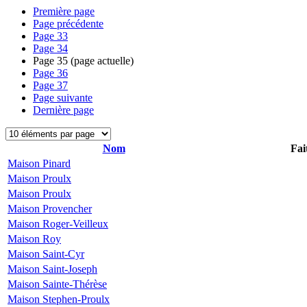
Première page
Page précédente
Page
33
Page
34
Page
35
(page actuelle)
Page
36
Page
37
Page suivante
Dernière page
Nom
Fai
Maison Pinard
Maison Proulx
Maison Proulx
Maison Provencher
Maison Roger-Veilleux
Maison Roy
Maison Saint-Cyr
Maison Saint-Joseph
Maison Sainte-Thérèse
Maison Stephen-Proulx