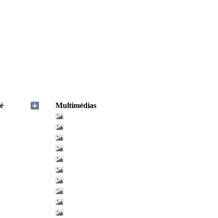
é
Multimédias