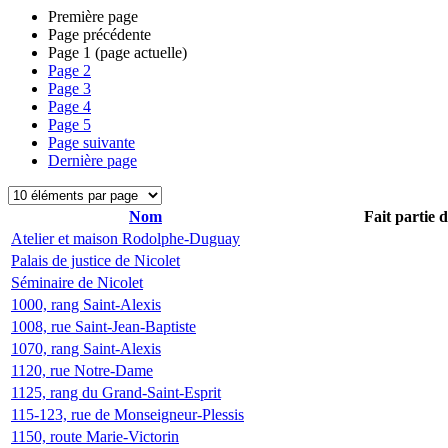
Première page
Page précédente
Page
1
(page actuelle)
Page
2
Page
3
Page
4
Page
5
Page suivante
Dernière page
Nom
Fait partie 
Atelier et maison Rodolphe-Duguay
Palais de justice de Nicolet
Séminaire de Nicolet
1000, rang Saint-Alexis
1008, rue Saint-Jean-Baptiste
1070, rang Saint-Alexis
1120, rue Notre-Dame
1125, rang du Grand-Saint-Esprit
115-123, rue de Monseigneur-Plessis
1150, route Marie-Victorin