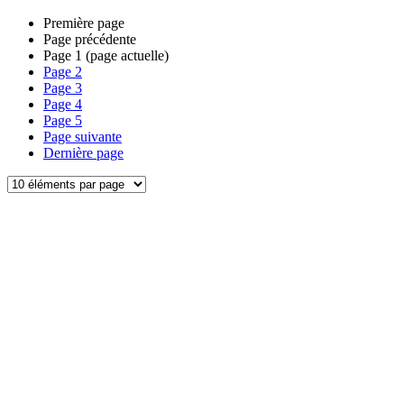
Première page
Page précédente
Page
1
(page actuelle)
Page
2
Page
3
Page
4
Page
5
Page suivante
Dernière page