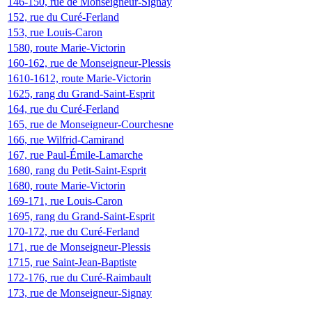
146-150, rue de Monseigneur-Signay
152, rue du Curé-Ferland
153, rue Louis-Caron
1580, route Marie-Victorin
160-162, rue de Monseigneur-Plessis
1610-1612, route Marie-Victorin
1625, rang du Grand-Saint-Esprit
164, rue du Curé-Ferland
165, rue de Monseigneur-Courchesne
166, rue Wilfrid-Camirand
167, rue Paul-Émile-Lamarche
1680, rang du Petit-Saint-Esprit
1680, route Marie-Victorin
169-171, rue Louis-Caron
1695, rang du Grand-Saint-Esprit
170-172, rue du Curé-Ferland
171, rue de Monseigneur-Plessis
1715, rue Saint-Jean-Baptiste
172-176, rue du Curé-Raimbault
173, rue de Monseigneur-Signay