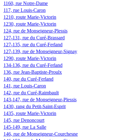
1160, rue Notre-Dame
117, rue Louis-Caron
1210, route Marie-Victorin
1230, route Marie-Victorin
124, rue de Monseigneur-Plessis
127-131, rue du Curé-Brassard
127-135, rue du Curé-Ferland
127-139, rue de Monseigneur-Signay
1290, route Marie-Victorin
134-136, rue du Curé-Ferland
136, rue Jean-Baptiste-Proulx
140, rue du Curé-Ferland
141, rue Louis-Caron
142, rue du Curé-Raimbault
143-147, rue de Monseigneur-Plessis
1430, rang du Petit-Saint-Esprit
1435, route Marie-Victorin
145, rue Denoncourt
145-149, rue La Salle
146, rue de Monseigneur-Courchesne