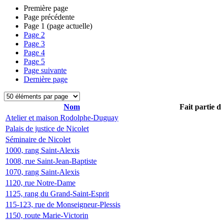
Première page
Page précédente
Page
1
(page actuelle)
Page
2
Page
3
Page
4
Page
5
Page suivante
Dernière page
Nom
Fait partie 
Atelier et maison Rodolphe-Duguay
Palais de justice de Nicolet
Séminaire de Nicolet
1000, rang Saint-Alexis
1008, rue Saint-Jean-Baptiste
1070, rang Saint-Alexis
1120, rue Notre-Dame
1125, rang du Grand-Saint-Esprit
115-123, rue de Monseigneur-Plessis
1150, route Marie-Victorin