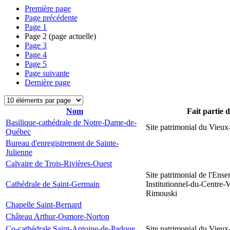
Première page
Page précédente
Page
1
Page
2
(page actuelle)
Page
3
Page
4
Page
5
Page suivante
Dernière page
Nom
Fait partie 
Basilique-cathédrale de Notre-Dame-de-
Site patrimonial du Vieu
Québec
Bureau d'enregistrement de Sainte-
Julienne
Calvaire de Trois-Rivières-Ouest
Site patrimonial de l'Ens
Cathédrale de Saint-Germain
Institutionnel-du-Centre-V
Rimouski
Chapelle Saint-Bernard
Château Arthur-Osmore-Norton
Co-cathédrale Saint-Antoine-de-Padoue
Site patrimonial du Vieu