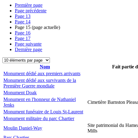
Première page
Page précédente
Page
13
Page
14
Page
15
(page actuelle)
Page
16
Page
17
Page suivante
Dernière page
Nom
Fait partie 
Monument dédié aux premiers arrivants
Monument dédié aux survivants de la
Première Guerre mondiale
Monument Doak
Monument en l'honneur de Nathaniel
Cimetière Barnston Pleas
Jenks
Monument funéraire de Louis St-Laurent
Monument militaire du parc Chartier
Site patrimonial du Hame
Moulin Daniel-Way
Mills
Parc Chartier