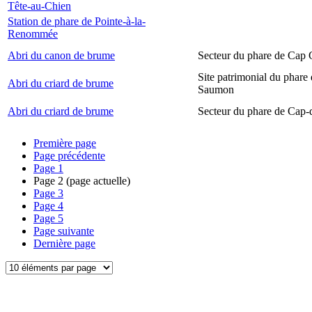
Tête-au-Chien
Station de phare de Pointe-à-la-
Renommée
Abri du canon de brume
Secteur du phare de Cap
Site patrimonial du phare
Abri du criard de brume
Saumon
Abri du criard de brume
Secteur du phare de Cap-
Première page
Page précédente
Page
1
Page
2
(page actuelle)
Page
3
Page
4
Page
5
Page suivante
Dernière page