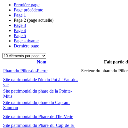
Première page
Page précédente
Page
1
Page
2
(page actuelle)
Page
3
Page
4
Page
5
Page suivante
Dernière page
Nom
Fait partie 
Phare du Pilier-de-Pierre
Secteur du phare du Pilier
Site patrimonial de l'île du Pot à l'Eau-de-
vie
Site patrimonial du phare de la Pointe-
Mitis
Site patrimonial du phare du Cap-au-
Saumon
Site patrimonial du Phare-de-l'Île-Verte
Site patrimonial du Phare-du-Cap-de-la-