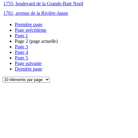
1755, boulevard de la Grande-Baie Nord
1761, avenue de la Rivière-Jaune
Première page
Page précédente
Page
1
Page
2
(page actuelle)
Page
3
Page
4
Page
5
Page suivante
Dernière page