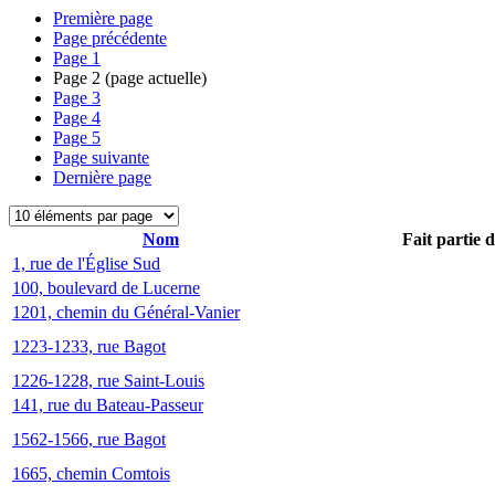
Première page
Page précédente
Page
1
Page
2
(page actuelle)
Page
3
Page
4
Page
5
Page suivante
Dernière page
Nom
Fait partie 
1, rue de l'Église Sud
100, boulevard de Lucerne
1201, chemin du Général-Vanier
1223-1233, rue Bagot
1226-1228, rue Saint-Louis
141, rue du Bateau-Passeur
1562-1566, rue Bagot
1665, chemin Comtois