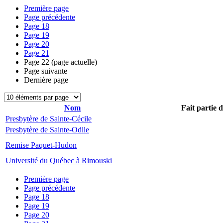
Première page
Page précédente
Page
18
Page
19
Page
20
Page
21
Page
22
(page actuelle)
Page suivante
Dernière page
Nom
Fait partie 
Presbytère de Sainte-Cécile
Presbytère de Sainte-Odile
Remise Paquet-Hudon
Université du Québec à Rimouski
Première page
Page précédente
Page
18
Page
19
Page
20