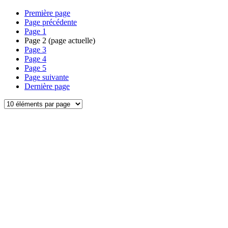
Première page
Page précédente
Page
1
Page
2
(page actuelle)
Page
3
Page
4
Page
5
Page suivante
Dernière page