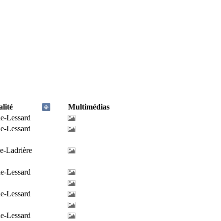
lité
Multimédias
de-Lessard
de-Lessard
e-Ladrière
de-Lessard
de-Lessard
de-Lessard