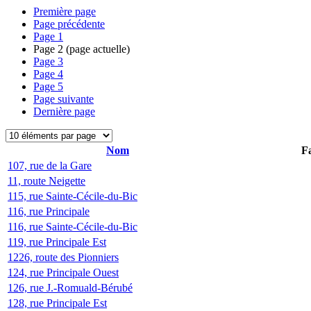
Première page
Page précédente
Page
1
Page
2
(page actuelle)
Page
3
Page
4
Page
5
Page suivante
Dernière page
Nom
Fa
107, rue de la Gare
11, route Neigette
115, rue Sainte-Cécile-du-Bic
116, rue Principale
116, rue Sainte-Cécile-du-Bic
119, rue Principale Est
1226, route des Pionniers
124, rue Principale Ouest
126, rue J.-Romuald-Bérubé
128, rue Principale Est