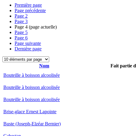
Première page
Page précédente
Page
2
Page
3
Page
4
(page actuelle)
Page
5
Page
6
Page suivante
Dernière page
Nom
Fait partie 
Bouteille à boisson alcoolisée
Bouteille à boisson alcoolisée
Bouteille à boisson alcoolisée
Brise-glace Ernest Lapointe
Buste (Joseph-Elzéar Bernier)
Cabestan