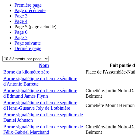
Première page
Page précédente
Page
3
Page
4
Page
5
(page actuelle)
Page
6
Page
7
Page suivante
Dernière page
Nom
Fait partie 
Borne du kilomètre zéro
Place de l'Assemblée-Nat
Borne signalétique du lieu de sépulture
d'Antonio Barrette
Borne signalétique du lieu de sépulture
Cimetière-jardin Notre-D
d'Edmund James Flynn
Belmont
Borne signalétique du lieu de sépulture
Cimetière Mount Hermon
d'Henri-Gustave Joly de Lotbinière
Borne signalétique du lieu de sépulture de
Daniel Johnson
Borne signalétique du lieu de sépulture de
Cimetière-jardin Notre-D
Félix-Gabriel Marchand
Belmont