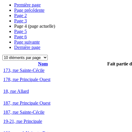
Première page
Page précédente
Page
2
Page
3
Page
4
(page actuelle)
Page
5
Page
6
Page suivante
Dernière page
Nom
Fait partie 
173, rue Sainte-Cécile
178, rue Principale Ouest
18, rue Allard
187, rue Principale Ouest
187, rue Sainte-Cécile
19-21, rue Principale