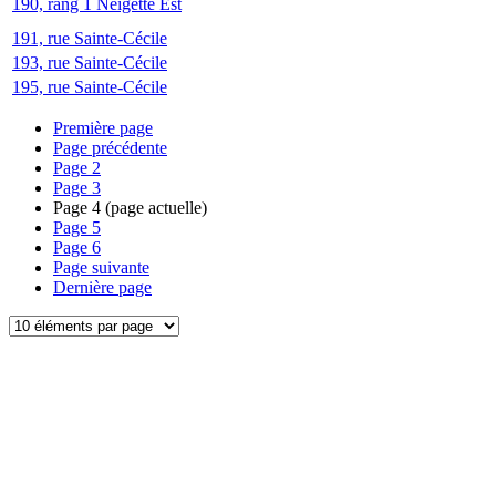
190, rang 1 Neigette Est
191, rue Sainte-Cécile
193, rue Sainte-Cécile
195, rue Sainte-Cécile
Première page
Page précédente
Page
2
Page
3
Page
4
(page actuelle)
Page
5
Page
6
Page suivante
Dernière page