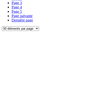
Page
3
Page
4
Page
5
Page suivante
Dernière page