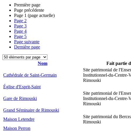
Première page
Page précédente
Page
1
(page actuelle)
Page
2
Page
3
Page
4
Page
5
Page suivante
Dernière page
Nom
Fait partie 
Site patrimonial de l'Ens
Cathédrale de Saint-Germain
Institutionnel-du-Centre-V
Rimouski
Église d'Esprit-Saint
Site patrimonial de l'Ens
Gare de Rimouski
Institutionnel-du-Centre-V
Rimouski
Grand Séminaire de Rimouski
Site patrimonial du Berce
Maison Letendre
Rimouski
Maison Perron