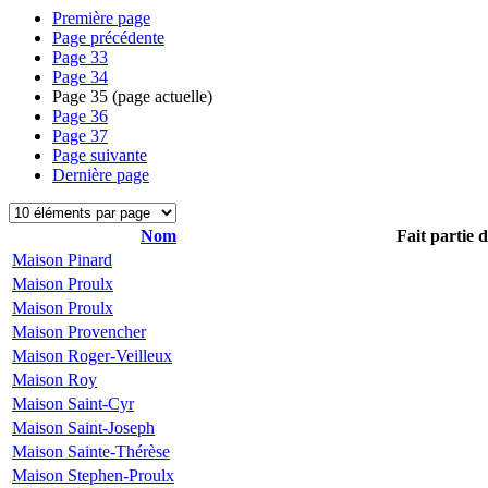
Première page
Page précédente
Page
33
Page
34
Page
35
(page actuelle)
Page
36
Page
37
Page suivante
Dernière page
Nom
Fait partie 
Maison Pinard
Maison Proulx
Maison Proulx
Maison Provencher
Maison Roger-Veilleux
Maison Roy
Maison Saint-Cyr
Maison Saint-Joseph
Maison Sainte-Thérèse
Maison Stephen-Proulx