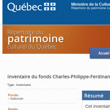
Ministère de la Cult
Répertoire du patrimoine c
Répertoire du
patrimoine
culturel du Québec
Accueil
Inventaire du fonds Charles-Philippe-Ferdinan
Type
:
Inventaire
Résumé
(Boi
Portée
:
ouve
Nationale
cliq
pou
Cet inventai
ferm
Année
: