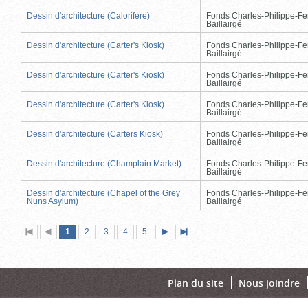
Dessin d'architecture (Calorifère)
Fonds Charles-Philippe-Fe
Baillairgé
Dessin d'architecture (Carter's Kiosk)
Fonds Charles-Philippe-Fe
Baillairgé
Dessin d'architecture (Carter's Kiosk)
Fonds Charles-Philippe-Fe
Baillairgé
Dessin d'architecture (Carter's Kiosk)
Fonds Charles-Philippe-Fe
Baillairgé
Dessin d'architecture (Carters Kiosk)
Fonds Charles-Philippe-Fe
Baillairgé
Dessin d'architecture (Champlain Market)
Fonds Charles-Philippe-Fe
Baillairgé
Dessin d'architecture (Chapel of the Grey
Fonds Charles-Philippe-Fe
Nuns Asylum)
Baillairgé
Page
(page
Page
Page
Page
Page
1
Première
2
Page
3
4
5
Page
Dernière
actuelle)
page
précédente
suivante
page
Plan du site
Nous joindre