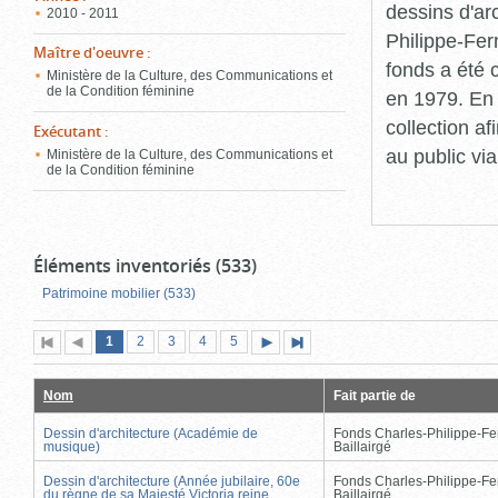
dessins d'ar
2010 - 2011
Philippe-Fer
Maître d'oeuvre
:
fonds a été c
Ministère de la Culture, des Communications et
de la Condition féminine
en 1979. En 
collection a
Exécutant
:
au public vi
Ministère de la Culture, des Communications et
de la Condition féminine
Éléments inventoriés (533)
Patrimoine mobilier (533)
Page
(page
Page
Page
Page
Page
1
Première
2
Page
3
4
5
Page
Dernière
actuelle)
page
précédente
suivante
page
Nom
Fait partie de
Dessin d'architecture (Académie de
Fonds Charles-Philippe-Fe
musique)
Baillairgé
Dessin d'architecture (Année jubilaire, 60e
Fonds Charles-Philippe-Fe
du règne de sa Majesté Victoria reine
Baillairgé